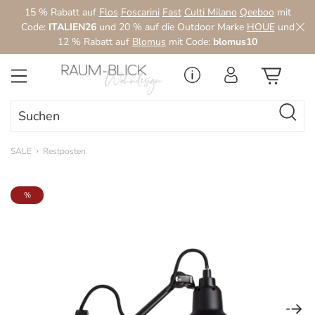
15 % Rabatt auf
Flos
Foscarini
Fast
Culti Milano
Qeeboo
mit
Zum Hauptinhalt springen
Code:
ITALIEN26
und 20 % auf die Outdoor Marke
HOUE
und
12 % Rabatt auf
Blomus
mit Code:
blomus10
SALE
Restposten
Bildergalerie überspringen
%