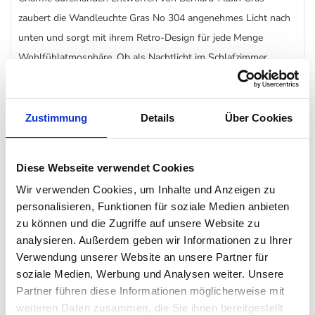
zaubert die Wandleuchte Gras No 304 angenehmes Licht nach
unten und sorgt mit ihrem Retro-Design für jede Menge
Wohlfühlatmosphäre. Ob als Nachtlicht im Schlafzimmer,
Lichtquelle im Flur oder Dekoleuchte im Wohnzimmer – die
DCW
Wandleuchte No 304 ist ein echter Blickfang in Ihren
Räumlichkeiten.
Zustimmung
Details
Über Cookies
Besonderheit
Diese Webseite verwendet Cookies
Wir verwenden Cookies, um Inhalte und Anzeigen zu
modern-elegantes Design
personalisieren, Funktionen für soziale Medien anbieten
für die gezielte Beleuchtung
zu können und die Zugriffe auf unsere Website zu
flexibel verstellbar
analysieren. Außerdem geben wir Informationen zu Ihrer
Verwendung unserer Website an unsere Partner für
soziale Medien, Werbung und Analysen weiter. Unsere
Details
Partner führen diese Informationen möglicherweise mit
weiteren Daten zusammen, die Sie ihnen bereitgestellt