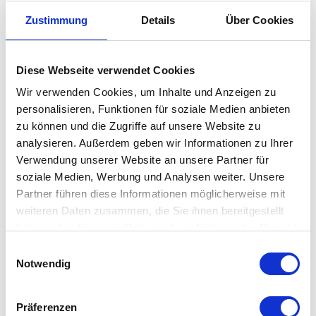
die Decken und Kissen der gleichnamigen Serie – in einer
Zustimmung
Details
Über Cookies
speziellen Textilmanufaktur im schönen Vorarlberg.
Die eine Seite des Sitzkissen aus dem Hause David
Diese Webseite verwendet Cookies
Fussenegger ist unifarben, die andere mit dem Wort
Wir verwenden Cookies, um Inhalte und Anzeigen zu
Lieblingsplatz.
personalisieren, Funktionen für soziale Medien anbieten
zu können und die Zugriffe auf unsere Website zu
analysieren. Außerdem geben wir Informationen zu Ihrer
Besonderheit
Verwendung unserer Website an unsere Partner für
soziale Medien, Werbung und Analysen weiter. Unsere
eine Seite uni, eine Seite mit Lieblingsplatz
Partner führen diese Informationen möglicherweise mit
weiche Füllung (recyceltes PU) für einen guten
weiteren Daten zusammen, die Sie ihnen bereitgestellt
haben oder die sie im Rahmen Ihrer Nutzung der Dienste
Sitzkomfort
gesammelt haben. Mehr dazu in unserer
passend zu der Serie Lieblingsplatz mit Kissen und
Einwilligungsauswahl
Datenschutzerklärung
Notwendig
Decken
Präferenzen