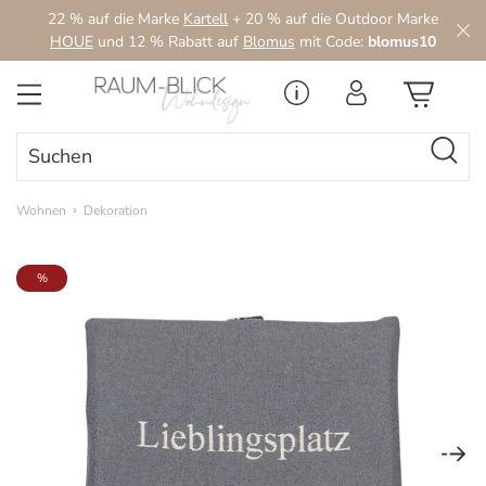
22 % auf die Marke
Kartell
+ 20 % auf die Outdoor Marke
Zum Hauptinhalt springen
HOUE
und 12 % Rabatt auf
Blomus
mit Code:
blomus10
Wohnen
Dekoration
Bildergalerie überspringen
%