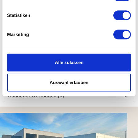
Details
Statistiken
Material: 85 % Baumwolle, 8 % Viskose, 7 % Polyacryl
Maße: L 40 x B 40 cm
Marketing
Waschanleitung:
waschbar bei 30° im Wollwaschgang
nicht bleichen, nicht im Wäschetrockner trocknen, nicht
Alle zulassen
bügeln
Auswahl erlauben
Kundenbewertungen (0)