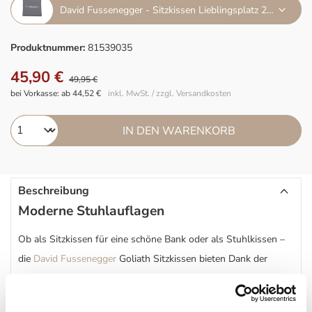
David Fussenegger - Sitzkissen Lieblingsplatz 2er Set grau
Produktnummer:
81539035
45,90 €
49,95 €
bei Vorkasse: ab 44,52 €
inkl. MwSt. / zzgl. Versandkosten
IN DEN WARENKORB
Beschreibung
Moderne Stuhlauflagen
Ob als Sitzkissen für eine schöne Bank oder als Stuhlkissen –
die
David Fussenegger
Goliath Sitzkissen bieten Dank der
weichen Polsterung aus recyceltem PU einen wunderbaren
Sitzkomfort. Hergestellt werden die Sitzkissen – ebenso wie