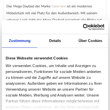
Das Mega Daybed der Marke
Cane-line
ist ein modernes
Möbelstück mit viel Platz für den Außenbereich. Mit seinem
urbanen Look zieht das Mega Daybed garantiert alle Blicke auf
sich, ob auf der Terrasse im eigenen Garten oder am Pool im
Ferienhaus. Auf Grund der Auswahl an Links- oder
Rechtsausrichtung des Daybed kann es entweder für die
Zustimmung
Details
Über Cookies
Umgebung passend ausgewählt werden, oder zusammen
schön kombiniert werden.
Diese Webseite verwendet Cookies
Wir verwenden Cookies, um Inhalte und Anzeigen zu
Durch die Verwendung des Materials Weave® ist es bei jedem
personalisieren, Funktionen für soziale Medien anbieten
Klima ideal für die Verwendung im Freien, da es temperatur-
zu können und die Zugriffe auf unsere Website zu
und UV-beständig ist. Die im Lieferumfang enthaltenen Polster
analysieren. Außerdem geben wir Informationen zu Ihrer
Verwendung unserer Website an unsere Partner für
des Mega
Daybed
sind aus dem Cane-line AirTouch mit
soziale Medien, Werbung und Analysen weiter. Unsere
QuickDry-System gefertigt. Dies ist eine spezielle Technologie,
Partner führen diese Informationen möglicherweise mit
die es ermöglicht, dass die Polster nach bereits etwa einer
weiteren Daten zusammen, die Sie ihnen bereitgestellt