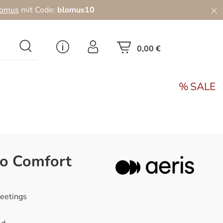
lomus
mit Code:
blomus10
0,00 €
SALE
mo Comfort
Meetings