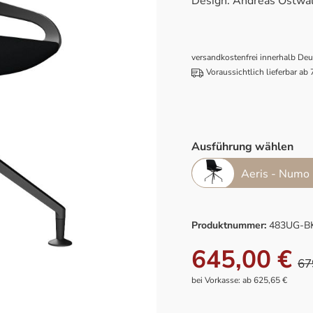
Design: Andreas Ostwa
versandkostenfrei innerhalb De
Voraussichtlich lieferbar ab
Ausführung wählen
Aeris - Numo 
Produktnummer:
483UG-B
645,00 €
67
bei Vorkasse: ab 625,65 €