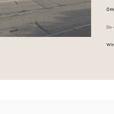
Öff
Do +
Wir