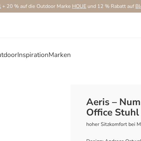
l
+ 20 % auf die Outdoor Marke
HOUE
und 12 % Rabatt auf
B
tdoor
Inspiration
Marken
Aeris – Nu
Office Stuhl
hoher Sitzkomfort bei 