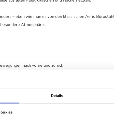
se aus alten Plastikflaschen und Fischernetzten.
onders – eben wie man es von den klassischen Aeris Bürostüh
e besondere Atmosphäre.
n Bewegungen nach vorne und zurück
nangenehmes Druckgefühl an der Sitzvorderkante
Details
Cookies