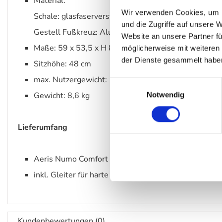
Material:
Wir verwenden Cookies, um I
Schale: glasfaserverstärktes Polypropylen
und die Zugriffe auf unsere 
Gestell Fußkreuz: Aluminiumdruckgruss poliert oder
Website an unsere Partner fü
Maße: 59 x 53,5 x H 87 cm
möglicherweise mit weiteren
der Dienste gesammelt habe
Sitzhöhe: 48 cm
max. Nutzergewicht: 120 kg
Einwilligungsauswahl
Notwendig
Gewicht: 8,6 kg
Lieferumfang
Aeris Numo Comfort inklusive Rückenpolster
inkl. Gleiter für harte und weiche Böden
Kundenbewertungen (0)