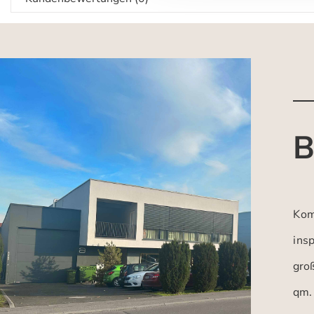
B
Kom
insp
gro
qm.