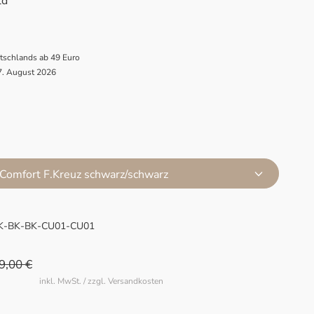
ld
utschlands ab 49 Euro
 7. August 2026
Comfort F.Kreuz schwarz/schwarz
K-BK-BK-CU01-CU01
9,00 €
inkl. MwSt. / zzgl. Versandkosten