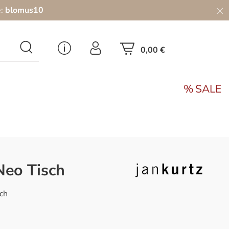
e:
blomus10
0,00 €
SALE
Neo Tisch
sch