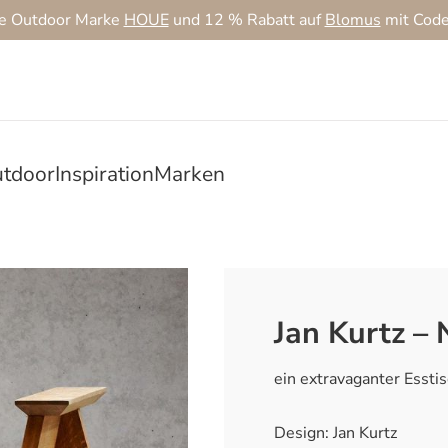
ie Outdoor Marke
HOUE
und 12 % Rabatt auf
Blomus
mit Cod
tdoor
Inspiration
Marken
Jan Kurtz – 
ein extravaganter Essti
Design: Jan Kurtz