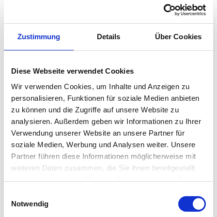
Klappbarer Outdoor Tisch
Einfach und beschwingt ist die
Fermob
Bistro Produktreiche –
charmant, authentisch damals wie heute. Die Bistro Serie
Zustimmung
Details
Über Cookies
umfasst verschiedene Tischformen und formschöne Stühle, die
Sie nach Herzenslust miteinander kombinieren können. Dabei
Diese Webseite verwendet Cookies
stehen Ihnen über 20 Farben zur Auswahl. Nun müssen Sie
Wir verwenden Cookies, um Inhalte und Anzeigen zu
sich im Familien-Rat nur noch einig werden, welche Farbe in
personalisieren, Funktionen für soziale Medien anbieten
Zukunft Ihre Garten- / Terrassenwelt verzaubern darf.
zu können und die Zugriffe auf unsere Website zu
analysieren. Außerdem geben wir Informationen zu Ihrer
Der quadratische Bistro
Tisch
in der Größe 71x71 cm bietet bis
Verwendung unserer Website an unsere Partner für
zu vier Personen Platz und ist geschickt klappbar. Wird er also
soziale Medien, Werbung und Analysen weiter. Unsere
Partner führen diese Informationen möglicherweise mit
gerade nicht benötigt – auch zum Beispiel im Winter – einfach
weiteren Daten zusammen, die Sie ihnen bereitgestellt
zusammenklappen und platzsparend verstauen.
haben oder die sie im Rahmen Ihrer Nutzung der Dienste
gesammelt haben. Mehr dazu in unserer
Einwilligungsauswahl
Besonderheit
Datenschutzerklärung
Notwendig