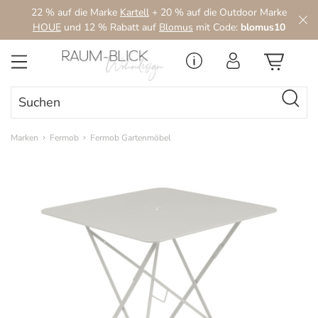
22 % auf die Marke
Kartell
+ 20 % auf die Outdoor Marke
Zum Hauptinhalt springen
HOUE
und 12 % Rabatt auf
Blomus
mit Code:
blomus10
Marken
Fermob
Fermob Gartenmöbel
Bildergalerie überspringen