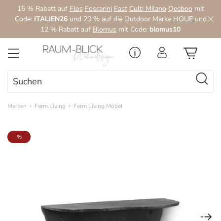
15 % Rabatt auf
Flos
Foscarini
Fast
Culti Milano
Qeeboo
mit
Zum Hauptinhalt springen
Code:
ITALIEN26
und 20 % auf die Outdoor Marke
HOUE
und
12 % Rabatt auf
Blomus
mit Code:
blomus10
Marken
Ferm Living
Ferm Living Möbel
Bildergalerie überspringen
%