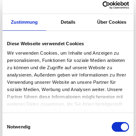
FERM LIVING Fracture Regal
Mit dem Fracture Wandregal beweist der dänische Hersteller
Zustimmung
Details
Über Cookies
FERM LIVING
einmal mehr, dass Nachhaltigkeit und Design
Hand in Hand gehen können. Das Regal ist von organischen
Diese Webseite verwendet Cookies
Formen und einem rauen Look bestimmt, welches es durch das
Wir verwenden Cookies, um Inhalte und Anzeigen zu
Material erhält, aus dem es hergestellt ist – nämlich 100 %
personalisieren, Funktionen für soziale Medien anbieten
recyceltes Aluminium. Das macht sich auch im Aussehen und
zu können und die Zugriffe auf unsere Website zu
der Textur von zerbrochenem Naturstein bemerkbar. Das
analysieren. Außerdem geben wir Informationen zu Ihrer
Fracture
Wandregal
kann in zwei Richtungen angebracht
Verwendung unserer Website an unsere Partner für
werden und ist damit ein wundervolles, flexibles
soziale Medien, Werbung und Analysen weiter. Unsere
Partner führen diese Informationen möglicherweise mit
Wohnaccessoire, das besonders in skandinavisch eingerichteten
weiteren Daten zusammen, die Sie ihnen bereitgestellt
Räumlichkeiten nicht fehlen darf.
haben oder die sie im Rahmen Ihrer Nutzung der Dienste
gesammelt haben. Mehr dazu in unserer
Einwilligungsauswahl
Besonderheit
Datenschutzerklärung
Notwendig