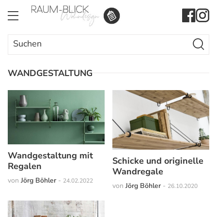
Search Butto
Search
for:
WANDGESTALTUNG
Wandgestaltung mit
Schicke und originelle
Regalen
Wandregale
von
Jörg Böhler
-
24.02.2022
von
Jörg Böhler
-
26.10.2020