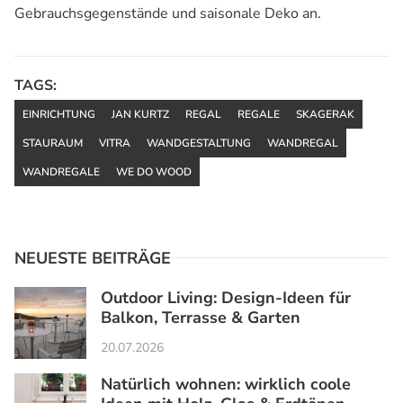
Gebrauchsgegenstände und saisonale Deko an.
TAGS:
EINRICHTUNG
JAN KURTZ
REGAL
REGALE
SKAGERAK
STAURAUM
VITRA
WANDGESTALTUNG
WANDREGAL
WANDREGALE
WE DO WOOD
NEUESTE BEITRÄGE
Outdoor Living: Design-Ideen für
Balkon, Terrasse & Garten
20.07.2026
Natürlich wohnen: wirklich coole