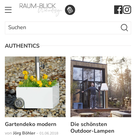
Search Butto
Search
for:
AUTHENTICS
Gartendeko modern
Die schönsten
Outdoor-Lampen
von
Jörg Böhler
-
01.06.2018