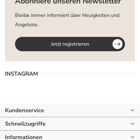
Abonniere unseren Newsletter
Bleibe immer informiert über Neuigkeiten und
Angebote.
Jetzt registrieren
INSTAGRAM
Kundenservice
07144 - 866190
Schnellzugriffe
mail@raum-blick.de
Informationen
Startseite
Montag - Freitag