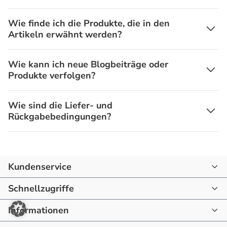
Wie finde ich die Produkte, die in den
Artikeln erwähnt werden?
Wie kann ich neue Blogbeiträge oder
Produkte verfolgen?
Wie sind die Liefer- und
Rückgabebedingungen?
Kundenservice
07144 - 866190
Schnellzugriffe
mail@raum-blick.de
Informationen
Startseite
Montag - Freitag
10:00 - 16:00 Uhr