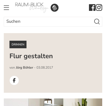
Search Butto
Search
for:
DRINNEN
Flur gestalten
von
Jörg Böhler
-
03.08.2017