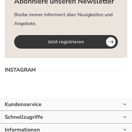
Abonniere unseren Newsletter
Bleibe immer informiert über Neuigkeiten und
Angebote.
Jetzt registrieren
INSTAGRAM
Kundenservice
07144 - 866190
Schnellzugriffe
mail@raum-blick.de
Informationen
Startseite
Montag - Freitag