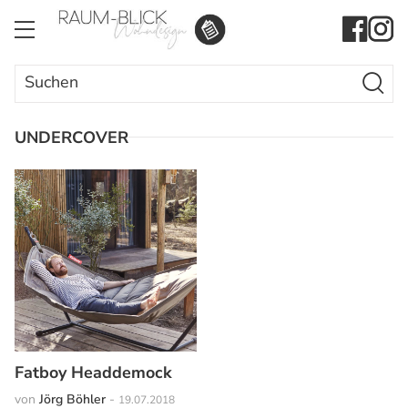
Search Butto
Search
for:
UNDERCOVER
Fatboy Headdemock
von
Jörg Böhler
-
19.07.2018