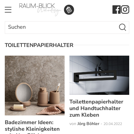
Search Butto
Search
for:
TOILETTENPAPIERHALTER
Toilettenpapierhalter
und Handtuchhalter
zum Kleben
Badezimmer Ideen:
von
Jörg Böhler
-
20.04.2022
stylishe Kleinigkeiten