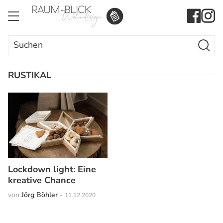
Search Butto
Search
for:
RUSTIKAL
Lockdown light: Eine
kreative Chance
von
Jörg Böhler
-
11.12.2020