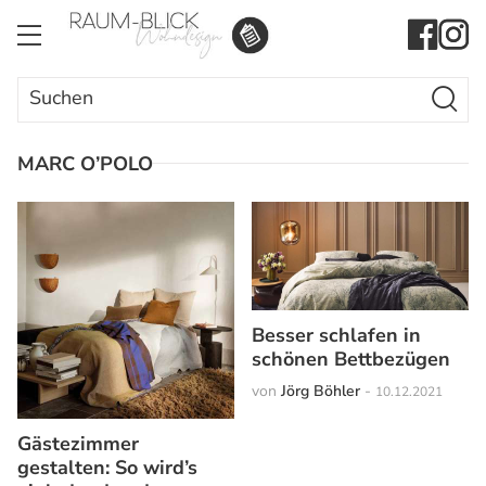
Search Butto
Search
for:
MARC O’POLO
Besser schlafen in
schönen Bettbezügen
von
Jörg Böhler
-
10.12.2021
Gästezimmer
gestalten: So wird’s