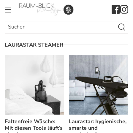
Search Butto
Search
for:
LAURASTAR STEAMER
Faltenfreie Wäsche:
Laurastar: hygienische,
Mit diesen Tools läuft’s
smarte und