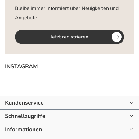
Bleibe immer informiert über Neuigkeiten und
Angebote.
Jetzt registrieren
INSTAGRAM
Kundenservice
07144 - 866190
Schnellzugriffe
mail@raum-blick.de
Informationen
Startseite
Montag - Freitag