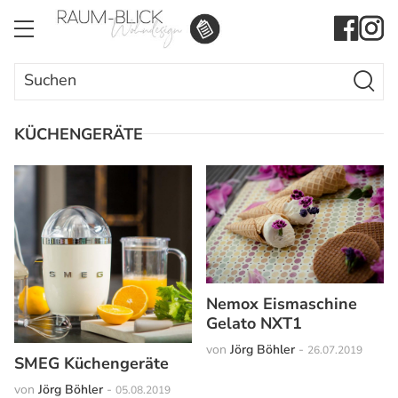
Search Butto
Search
for:
KÜCHENGERÄTE
Nemox Eismaschine
Gelato NXT1
von
Jörg Böhler
-
26.07.2019
SMEG Küchengeräte
von
Jörg Böhler
-
05.08.2019