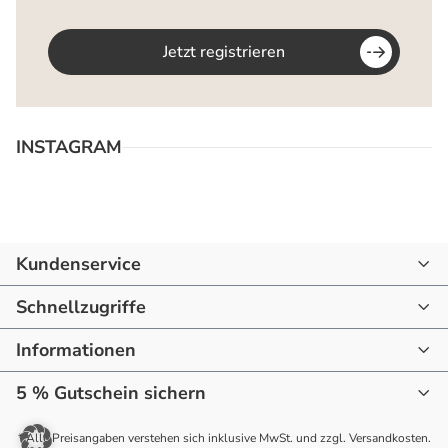
Jetzt registrieren
INSTAGRAM
Kundenservice
07144 - 866190
Schnellzugriffe
mail@raum-blick.de
Informationen
Startseite
Montag - Freitag
10:00 - 16:00 Uhr
5 % Gutschein sichern
Startseite
Drinnen
Jetzt anmelden und sparen. Verpassen
Newsletter
Draußen
* Alle Preisangaben verstehen sich inklusive MwSt. und zzgl. Versandkosten.