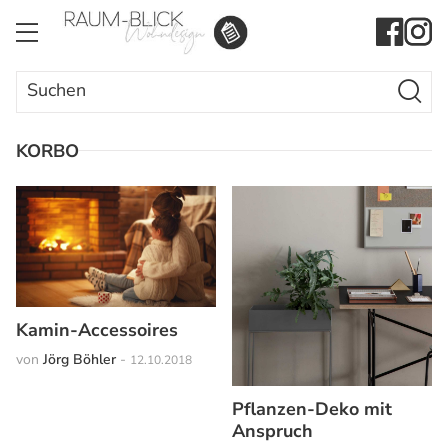
Search Butto
Search
for:
KORBO
Kamin-Accessoires
von
Jörg Böhler
-
12.10.2018
Pflanzen-Deko mit
Anspruch