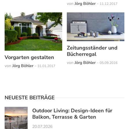
von
Jörg Böhler
-
11.12.2017
Zeitungsständer und
Bücherregal
Vorgarten gestalten
von
Jörg Böhler
-
05.09.2016
von
Jörg Böhler
-
31.01.2017
NEUESTE BEITRÄGE
Outdoor Living: Design-Ideen für
Balkon, Terrasse & Garten
20.07.2026