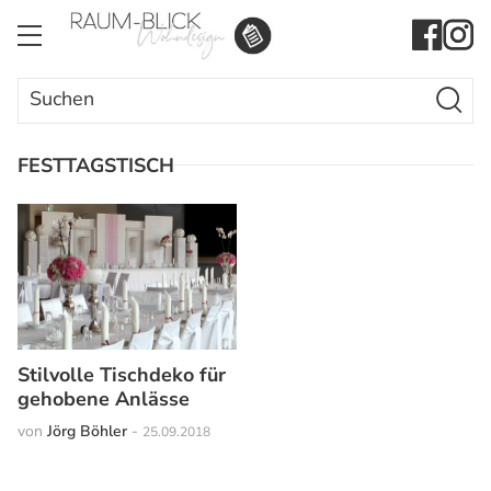
Search Butto
Search
for:
FESTTAGSTISCH
Stilvolle Tischdeko für
gehobene Anlässe
von
Jörg Böhler
-
25.09.2018