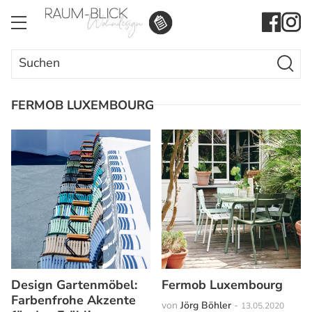
Search Butto
Search
for:
FERMOB LUXEMBOURG
Design Gartenmöbel:
Fermob Luxembourg
Farbenfrohe Akzente
von
Jörg Böhler
-
13.05.2020