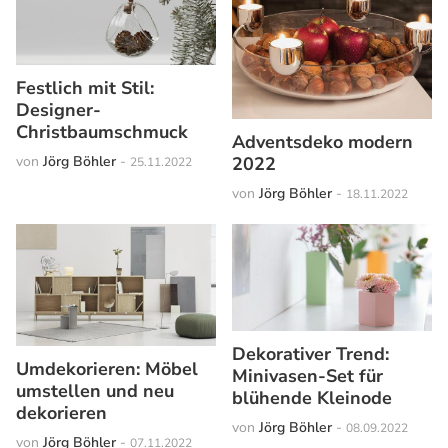
Festlich mit Stil:
Designer-
Christbaumschmuck
Adventsdeko modern
von
Jörg Böhler
-
2022
25.11.2022
von
Jörg Böhler
-
18.11.2022
Dekorativer Trend:
Umdekorieren: Möbel
Minivasen-Set für
umstellen und neu
blühende Kleinode
dekorieren
von
Jörg Böhler
-
08.09.2022
von
Jörg Böhler
-
07.11.2022