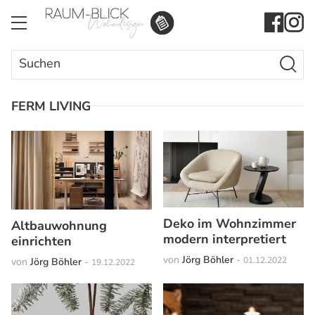
Search Butto
Search
for:
FERM LIVING
Deko im Wohnzimmer
Altbauwohnung
modern interpretiert
einrichten
von
Jörg Böhler
-
01.12.2022
von
Jörg Böhler
-
19.12.2022