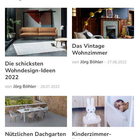
Das Vintage
Wohnzimmer
von
Jörg Böhler
-
27.06.2022
Die schicksten
Wohndesign-Ideen
2022
von
Jörg Böhler
-
29.07.2022
Nützlichen Dachgarten
Kinderzimmer-