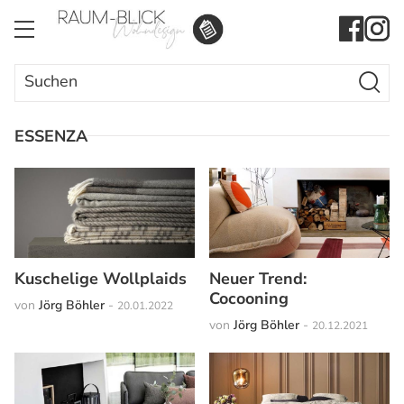
Search Butto
Search
for:
ESSENZA
Kuschelige Wollplaids
Neuer Trend:
Cocooning
von
Jörg Böhler
-
20.01.2022
von
Jörg Böhler
-
20.12.2021