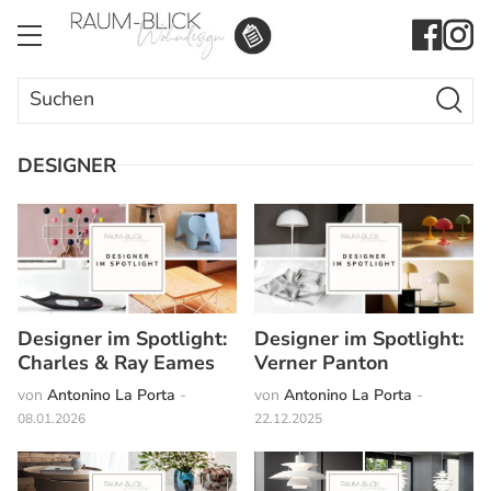
Search Butto
Search
for:
DESIGNER
Designer im Spotlight:
Designer im Spotlight:
Charles & Ray Eames
Verner Panton
von
Antonino La Porta
-
von
Antonino La Porta
-
08.01.2026
22.12.2025