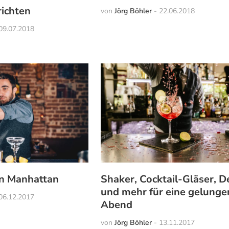
richten
von
Jörg Böhler
-
22.06.2018
09.07.2018
n Manhattan
Shaker, Cocktail-Gläser, 
und mehr für eine gelung
06.12.2017
Abend
von
Jörg Böhler
-
13.11.2017