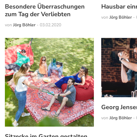
Besondere Überraschungen
Hausbar ein
zum Tag der Verliebten
von
Jörg Böhler
-
von
Jörg Böhler
-
03.02.2020
Georg Jense
von
Jörg Böhler
-
Sitzecke im Garten gestalten