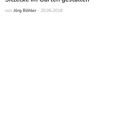
von
Jörg Böhler
-
20.06.2018