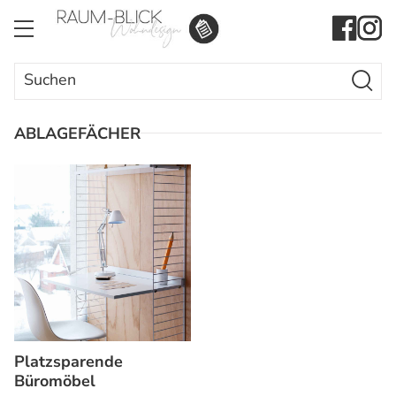
Search Butto
Search
for:
ABLAGEFÄCHER
Platzsparende
Büromöbel