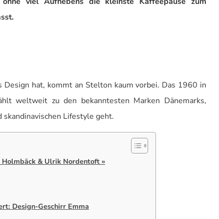
e ohne viel Aufhebens die kleinste Kaffeepause zum
sst.
s Design hat, kommt an Stelton kaum vorbei. Das 1960 in
ählt weltweit zu den bekanntesten Marken Dänemarks,
skandinavischen Lifestyle geht.
n Holmbäck & Ulrik Nordentoft »
iert: Design-Geschirr Emma