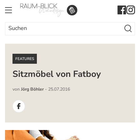
Search Butto
Search
for:
FEATURES
Sitzmöbel von Fatboy
von
Jörg Böhler
-
25.07.2016