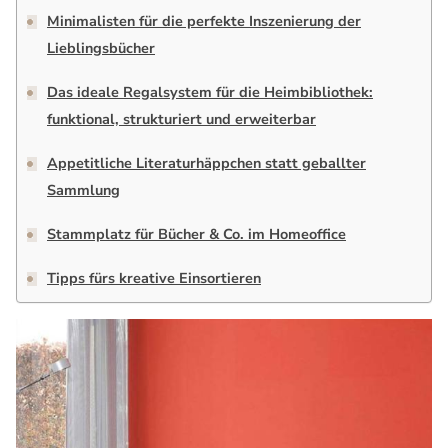
Minimalisten für die perfekte Inszenierung der
Lieblingsbücher
Das ideale Regalsystem für die Heimbibliothek:
funktional, strukturiert und erweiterbar
Appetitliche Literaturhäppchen statt geballter
Sammlung
Stammplatz für Bücher & Co. im Homeoffice
Tipps fürs kreative Einsortieren