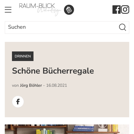
Search Butto
Search
for:
DRINNEN
Schöne Bücherregale
von
Jörg Böhler
-
16.08.2021