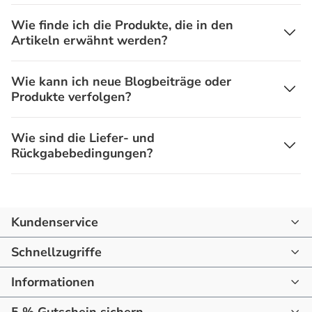
Wie finde ich die Produkte, die in den
Artikeln erwähnt werden?
Wie kann ich neue Blogbeiträge oder
Produkte verfolgen?
Wie sind die Liefer- und
Rückgabebedingungen?
Kundenservice
07144 - 866190
Schnellzugriffe
mail@raum-blick.de
Informationen
Startseite
Montag - Freitag
10:00 - 16:00 Uhr
Startseite