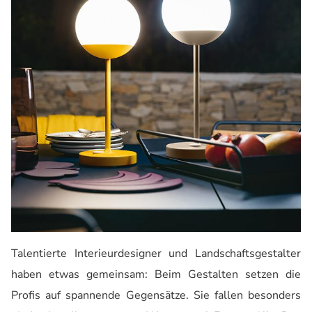
Talentierte
Interieurdesigner
und Landschaftsgestalter
haben etwas gemeinsam: Beim Gestalten setzen die
Profis
auf spannende
Gegensätze. Sie fallen besonders