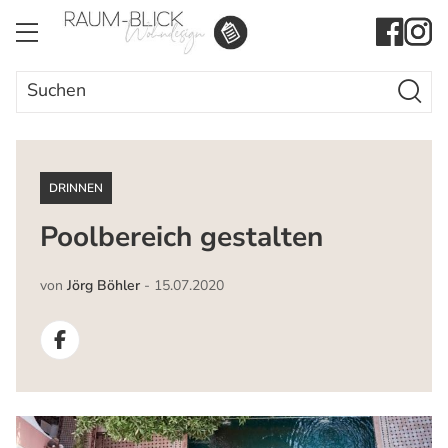
Search Butto
Search
for:
DRINNEN
Poolbereich gestalten
von
Jörg Böhler
-
15.07.2020