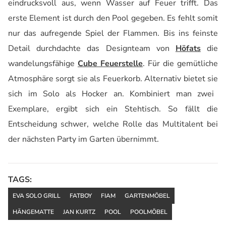
eindrucksvoll aus, wenn Wasser auf Feuer
trifft
. Das
erste Element ist durch den Pool gegeben. Es fehlt somit
nur das aufregende Spiel der Flammen. Bis ins feinste
Detail durchdachte das Designteam von
Höfats
die
wandelungsfähige
Cube
Feuer
stelle
. Für die gemütliche
Atmosphäre sorgt
sie
als Feuerkorb. Alternativ bietet
sie
sich im
Solo als Hocker an. Kombiniert man zwei
Exemplare, ergibt sich ein Stehtisch. So fällt die
Entscheidung schwer, welche Rolle das Multitalent bei
der nächsten Party im Garten übernimmt.
TAGS:
EVA SOLO GRILL
FATBOY
FIAM
GARTENMÖBEL
HÄNGEMATTE
JAN KURTZ
POOL
POOLMÖBEL