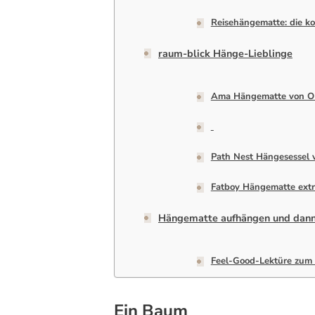
Reisehängematte: die 
raum-blick Hänge-Lieblinge
Ama Hängematte von O
Path Nest Hängesessel 
Fatboy Hängematte extr
Hängematte aufhängen und dan
Feel-Good-Lektüre zum
Ein Baum