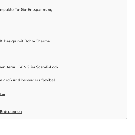
kompakte To-Go-Entspannung
K Design mit Boho-Charme
von ferm LIVING im Scandi-Look
a groß und besonders flexibel
n …
 Entspannen