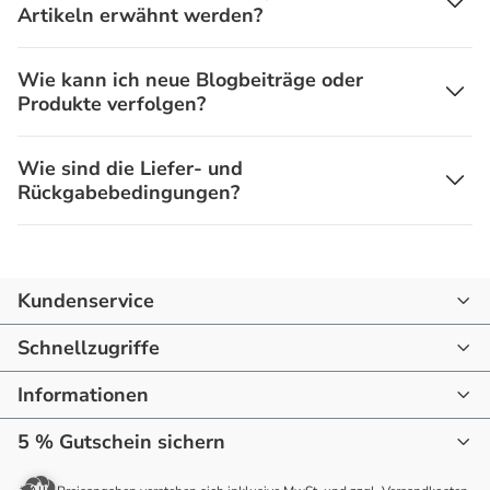
Artikeln erwähnt werden?
Wie kann ich neue Blogbeiträge oder
Produkte verfolgen?
Wie sind die Liefer- und
Rückgabebedingungen?
Kundenservice
07144 - 866190
Schnellzugriffe
mail@raum-blick.de
Informationen
Startseite
Montag - Freitag
10:00 - 16:00 Uhr
5 % Gutschein sichern
Startseite
Drinnen
Jetzt anmelden und sparen. Verpassen
Newsletter