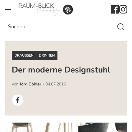
Search Butto
Search
for:
DRAUSSEN
DRINNEN
Der moderne Designstuhl
von
Jörg Böhler
-
04.07.2016