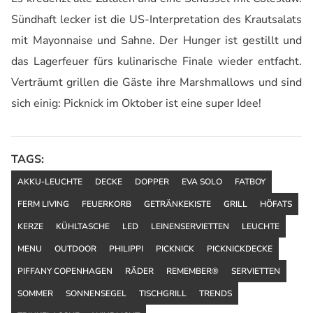
Sündhaft lecker ist die US-Interpretation des Krautsalats
mit Mayonnaise und Sahne. Der Hunger ist gestillt und
das Lagerfeuer fürs kulinarische Finale wieder entfacht.
Verträumt grillen die Gäste ihre Marshmallows und sind
sich einig: Picknick im Oktober ist eine super Idee!
TAGS:
AKKU-LEUCHTE
DECKE
DOPPER
EVA SOLO
FATBOY
FERM LIVING
FEUERKORB
GETRÄNKEKISTE
GRILL
HÖFATS
KERZE
KÜHLTASCHE
LED
LEINENSERVIETTEN
LEUCHTE
MENU
OUTDOOR
PHILIPPI
PICKNICK
PICKNICKDECKE
PIFFANY COPENHAGEN
RÄDER
REMEMBER®
SERVIETTEN
SOMMER
SONNENSEGEL
TISCHGRILL
TRENDS