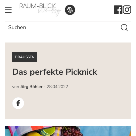
Search Butto
Search
for:
DRAUSSEN
Das perfekte Picknick
von
Jörg Böhler
-
28.04.2022