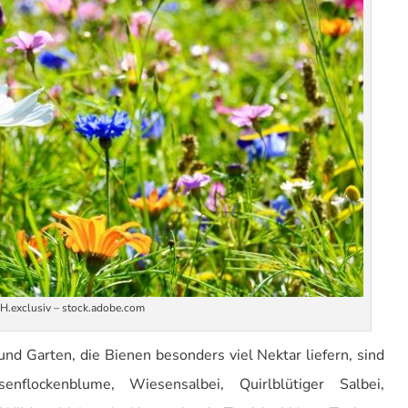
H.exclusiv – stock.adobe.com
und Garten, die Bienen besonders viel Nektar liefern, sind
enflockenblume, Wiesensalbei, Quirlblütiger Salbei,