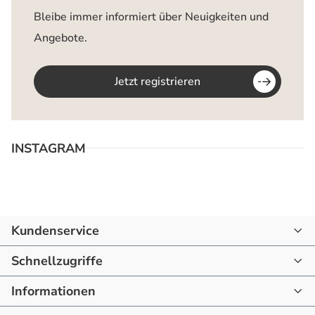
Bleibe immer informiert über Neuigkeiten und
Angebote.
Jetzt registrieren
INSTAGRAM
Kundenservice
07144 - 866190
Schnellzugriffe
mail@raum-blick.de
Informationen
Startseite
Montag - Freitag
10:00 - 16:00 Uhr