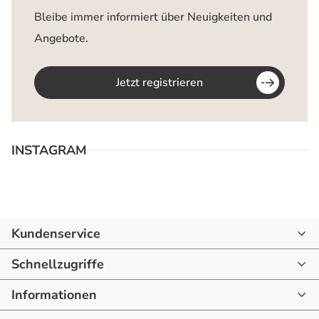
Bleibe immer informiert über Neuigkeiten und
Angebote.
Jetzt registrieren
INSTAGRAM
Kundenservice
07144 - 866190
Schnellzugriffe
mail@raum-blick.de
Informationen
Startseite
Montag - Freitag
10:00 - 16:00 Uhr